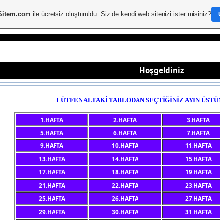
Sitem.com
ile ücretsiz oluşturuldu. Siz de kendi web sitenizi ister misiniz?
Hoşgeldiniz
LÜTFEN ALTAKİ TABLODAN SEÇTİĞİNİZ AYIN ÜSTÜ
1.HAFTA
2.HAFTA
3.HAFTA
5.HAFTA
6.HAFTA
7.HAFTA
9.HAFTA
10.HAFTA
11.HAFTA
13.HAFTA
14.HAFTA
15.HAFTA
17.HAFTA
18.HAFTA
19.HAFTA
21.HAFTA
22.HAFTA
23.HAFTA
25.HAFTA
26.HAFTA
27.HAFTA
29.HAFTA
30.HAFTA
31.HAFTA