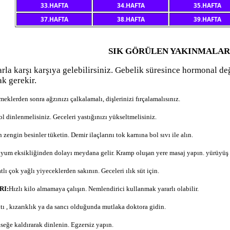
33.HAFTA
34.HAFTA
35.HAFTA
37.HAFTA
38.HAFTA
39.HAFTA
SIK GÖRÜLEN YAKINMALAR
arla karşı karşıya gelebilirsiniz. Gebelik süresince hormonal de
ak gerekir.
eklerden sonra ağzınızı çalkalamalı, dişlerinizi fırçalamalısınız.
ol dinlenmelisiniz. Geceleri yastığınızı yükseltmelisiniz.
 zengin besinler tüketin. Demir ilaçlarını tok karnına bol sıvı ile alın.
iyum eksikliğinden dolayı meydana gelir. Kramp oluşan yere masaj yapın. yürüyüş
tlı çok yağlı yiyeceklerden sakının. Geceleri ılık süt için.
RI:
Hızlı kilo almamaya çalışın. Nemlendirici kullanmak yararlı olabilir.
tı , kızarıklık ya da sancı olduğunda mutlaka doktora gidin.
seğe kaldırarak dinlenin. Egzersiz yapın.