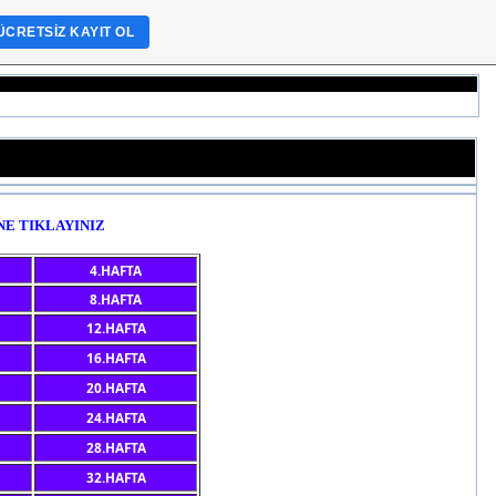
ÜCRETSIZ KAYIT OL
NE TIKLAYINIZ
4.HAFTA
8.HAFTA
12.HAFTA
16.HAFTA
20.HAFTA
24.HAFTA
28.HAFTA
32.HAFTA