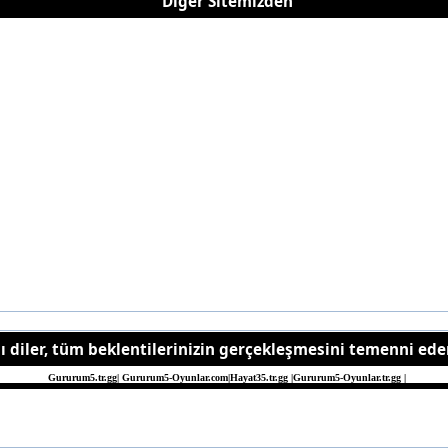
Diğer Sitemizden
ı diler, tüm beklentilerinizin gerçekleşmesini temenni ederi
Gururum5.tr.gg
|
Gururum5-Oyunlar.com
|
Hayat35.tr.gg
|
Gururum5-Oyunlar.tr.gg
|