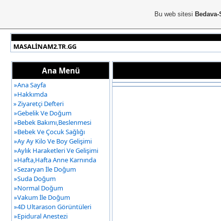
Bu web sitesi
Bedava-
MASALİNAM2.TR.GG
Ana Menü
»
Ana Sayfa
»
Hakkımda
»
Ziyaretçi Defteri
»
Gebelik Ve Doğum
»
Bebek Bakımı,Beslenmesi
»
Bebek Ve Çocuk Sağlığı
»
Ay Ay Kilo Ve Boy Gelişimi
»
Aylık Haraketleri Ve Gelişimi
»
Hafta,Hafta Anne Karnında
»
Sezaryan İle Doğum
»
Suda Doğum
»
Normal Doğum
»
Vakum İle Doğum
»
4D Ultarason Görüntüleri
»
Epidural Anestezi