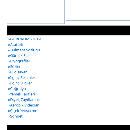
»
GURURUM5.TR.GG
»
Atatürk
»
Bulmaca Sözlüğü
»
Günlük Fal
»
Biyografiler
»
Sözler
»
Bilgisayar
»
İlginç Resimler
»
İlginç Bilgiler
»
Coğrafya
»
Yemek Tarifleri
»
Diyet, Zayıflamak
»
Aerobik Videoları
»
Çiçek Yetiştirme
»
Sohpet