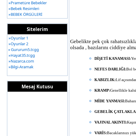
»
Prametüre Bebekler
»
Bebek Resimleri
»
BEBEK ÖRGÜLERİ
Sitelerim
»
Oyunlar 1
Gebelikte pek çok rahatsızlıkl
»
Oyunlar 2
olsada , bazılarını ciddiye alm
»
Gururum5.tr.gg
»
Hayat35.tr.gg
DİŞETİ KANAMASI:
Yem
»
Nazarca.com
»
Bilgi-Aramak
NEFES DARLIĞI:
Bol b
KABIZLIK:
Lif açısından
Mesaj Kutusu
KRAMP:
Genellikle kals
MİDE YANMASI:
Bahara
GEBELİK ÇATLAKLA
VAJINAL AKINTI:
Kaşın
VARİS:
Bacaklarınızı yük