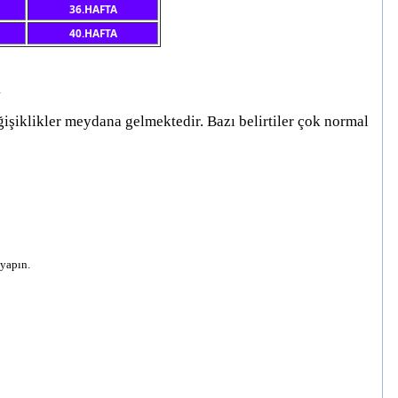
36.HAFTA
40.HAFTA
ğişiklikler meydana gelmektedir. Bazı belirtiler çok normal
 yapın.