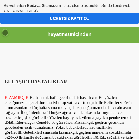
Bu web sitesi
Bedava-Sitem.com
ile ücretsiz oluşturuldu. Siz de kendi web
sitenizi ister misiniz?
ÜCRETSIZ KAYIT OL
hayatımızıniçinden
BULAŞICI HASTALIKLAR
KIZAMIKÇIK:
Bu hastalık hafif geçirilen bir hastalıktır. Bu yüzden
çocuğunuzun genel durumu iyi olup yatmak istemeyebilir. Belirtiler virüsün
alınmasından iki üç hafta sonra ortaya çıkar.Çocuğunuzun bol sıvı almasını
sağlayın. İlk günlerde hafif boğaz ağrısı ,kulak arkasında ,boyunda ve
bezelerde şişlik görüleilir. Yüzden başlayarak vücuda yayılan pembe renkli
döküntüler oluşur. Genelde 10 gün sürer. Kızamıkçık geçiren çocukları
gebelerden uzak tutmalısınız.
Yoksa bebeklerinde anormallikler
görülebilir.Gebelikleri sırasında kızamıkçık geçiren annelerin çocuklarında
%20-50 ihtimalle doğumsal bozukluklar görülebilir. Körlük, sağırlık ve kalp