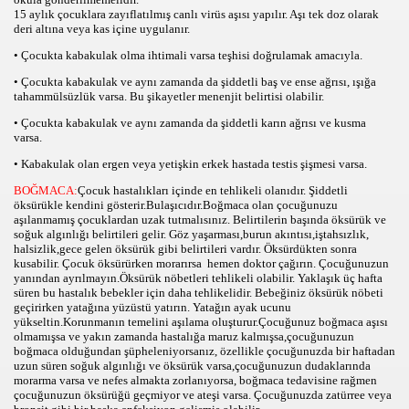
15 aylık çocuklara zayıflatılmış canlı virüs aşısı yapılır. Aşı tek doz olarak
deri altına veya kas içine uygulanır.
?
• Çocukta kabakulak olma ihtimali varsa teşhisi doğrulamak amacıyla.
• Çocukta kabakulak ve aynı zamanda da şiddetli baş ve ense ağrısı, ışığa
tahammülsüzlük varsa. Bu şikayetler menenjit belirtisi olabilir.
• Çocukta kabakulak ve aynı zamanda da şiddetli karın ağrısı ve kusma
varsa.
• Kabakulak olan ergen veya yetişkin erkek hastada testis şişmesi varsa.
YNA,OYUN
BOĞMACA:
Çocuk hastalıkları içinde en tehlikeli olanıdır. Şiddetli
öksürükle kendini gösterir.Bulaşıcıdır.Boğmaca olan çocuğunuzu
aşılanmamış çocuklardan uzak tutmalısınız. Belirtilerin başında öksürük ve
soğuk algınlığı belirtileri gelir. Göz yaşarması,burun akıntısı,iştahsızlık,
halsizlik,gece gelen öksürük gibi belirtileri vardır. Öksürdükten sonra
kusabilir. Çocuk öksürürken morarırsa hemen doktor çağırın. Çocuğunuzun
yanından ayrılmayın.Öksürük nöbetleri tehlikeli olabilir. Yaklaşık üç hafta
süren bu hastalık bebekler için daha tehlikelidir. Bebeğiniz öksürük nöbeti
geçirirken yatağına yüzüstü yatırın. Yatağın ayak ucunu
yükseltin.Korunmanın temelini aşılama oluşturur.Çocuğunuz boğmaca aşısı
olmamışsa ve yakın zamanda hastalığa maruz kalmışsa,çocuğunuzun
LARI,OYNA
boğmaca olduğundan şüpheleniyorsanız, özellikle çocuğunuzda bir haftadan
uzun süren soğuk algınlığı ve öksürük varsa,çocuğunuzun dudaklarında
AMAN
morarma varsa ve nefes almakta zorlanıyorsa, boğmaca tedavisine rağmen
çocuğunuzun öksürüğü geçmiyor ve ateşi varsa. Çocuğunuzda zatürree veya