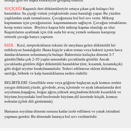
bronşit gibi bir başka enfeksiyon gelişmiş olabilir.
O
SUÇİÇEĞİ:
Kaşıntılı deri döküntüleriyle ortaya çıkan çok bulaşıcı bir
hastalıktır. Su çiçeği virüsü yetişkinlerde zona hastalığı yapar. Bu yüzden
yaşlılardan uzak tutmalısınız. Çocuğunuza bol bol sıvı verin. Mikrop
kapmaması için çocuğunuzun kaşınmamasını sağlayın. Çocuğun tırnaklarını
kesip temiz tutun. Böylece kaşısa bile mikrop kapma olasılığı az olur.
N
Kaşıntılarını azaltmak için ılık suda bir avuç yemek sodasını karıştırıp
eriterek çocuğa banyo yaptırın.
 MECERASI
KIZIL :
Kızıl, streptokokların toksini ile meydana gelen döküntülü bir
enfeksiyon hastalığıdır. Hasta kişiyle yakın temas veya bakteri içeren hava
ECE OYNA
damlacıklarının solunmasıyla bulaşır. Bakterinin kuluçka dönemi 3-7
gündür.Daha çok 2-10 yaşlar arasındaki çocuklarda görülür. Ancak
çocuklarda görülen diğer döküntülü hastalıklar (örn; kızamık, kızamıkçık)
gibi doğal seyrine bırakılmamalıdır. Tedavi edilmezse eklem iltihabına,
sarılığa, böbrek ve kalp hastalıklarına neden olabilir.
 OYNA
BELİRTİLERİ :Genellikle ense veya göğüste başlayan açık kırmızı renkte
yaygın döküntü,yüzde, gövdede, avuç içlerinde ve ayak tabanlarında deri
soyulması,başağrısı, boğaz ağrısı,yüksek ateş,bademciklerde kızarıklık ve
büyüme,boyundaki lenf bezlerinde büyüme,dil üzerinde küçük, kırmızı
noktalar (çilek dili görünümü).
Hastanın soyulma dönemi sonuna kadar izole edilmesi ve yatak istirahati
yapması gerekir. Bu dönemde hastaya bol sıvı verilmelidir.
ONİC