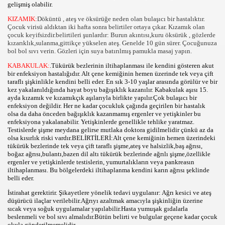
gelişmiş olabilir.
KIZAMIK:
Döküntü , ateş ve öksürüğe neden olan bulaşıcı bir hastalıktır.
Çocuk virisü aldıktan iki hafta sonra belirtiler ortaya çıkar. Kızamık olan
çocuk keyifsizdir.belirtileri şunlardır: Burun akıntısı,kuru öksürük , gözlerde
kızarıklık,sulanma,gittikçe yükselen ateş. Genelde 10 gün sürer. Çocuğunuza
bol bol sıvı verin. Gözleri için suya batırılmış pamukla masaj yapın.
KABAKULAK:
.Tükürük bezlerinin iltihaplanması ile kendini gösteren akut
bir enfeksiyon hastalığıdır. Alt çene kemiğinin hemen üzerinde tek veya çift
taraflı şişkinlikle kendini belli eder. En sık 3-10 yaşlar arasında görülür ve bir
kez yakalanıldığında hayat boyu bağışıklık kazanılır. Kabakulak aşısı 15.
arı
ayda kızamık ve kızamıkçık aşılarıyla birlikte yapılır.Çok bulaşıcı bir
enfeksiyon değildir. Her ne kadar çocukluk çağında geçirilen bir hastalık
olsa da daha önceden bağışıklık kazanmamış ergenler ve yetişkinler bu
enfeksiyona yakalanabilir. Yetişkinlerde genellikle tehlike yaratmaz.
Testislerde şişme meydana gelirse mutlaka doktora gidilmelidir çünkü az da
olsa kısırlık riski vardır.BELİRTİLERİ:Alt çene kemiğinin hemen üzerindeki
tükürük bezlerinde tek veya çift taraflı şişme,ateş ve halsizlik,baş ağrısı,
boğaz ağrısı,bulantı,bazen dil altı tükürük bezlerinde ağrılı şişme,özellikle
ergenler ve yetişkinlerde testislerin, yumurtalıkların veya pankreasın
iltihaplanması. Bu bölgelerdeki iltihaplanma kendini karın ağrısı şeklinde
belli eder.
İstirahat gerektirir. Şikayetlere yönelik tedavi uygulanır: Ağrı kesici ve ateş
düşürücü ilaçlar verilebilir.Ağrıyı azaltmak amacıyla şişkinliğin üzerine
sıcak veya soğuk uygulamalar yapılabilir.Hasta yumuşak gıdalarla
beslenmeli ve bol sıvı almalıdır.Bütün belirti ve bulgular geçene kadar çocuk
okula gönderilmemelidir.