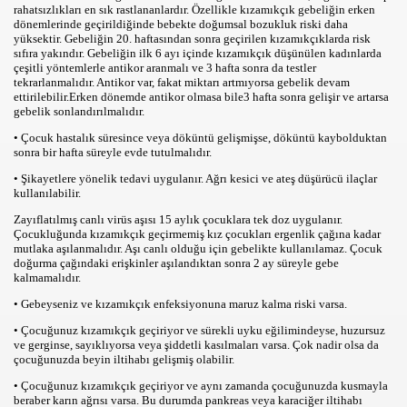
rahatsızlıkları en sık rastlananlardır. Özellikle kızamıkçık gebeliğin erken
dönemlerinde geçirildiğinde bebekte doğumsal bozukluk riski daha
rı
yüksektir. Gebeliğin 20. haftasından sonra geçirilen kızamıkçıklarda risk
sıfıra yakındır. Gebeliğin ilk 6 ayı içinde kızamıkçık düşünülen kadınlarda
çeşitli yöntemlerle antikor aranmalı ve 3 hafta sonra da testler
tekrarlanmalıdır. Antikor var, fakat miktarı artmıyorsa gebelik devam
ettirilebilir.Erken dönemde antikor olmasa bile3 hafta sonra gelişir ve artarsa
gebelik sonlandırılmalıdır.
• Çocuk hastalık süresince veya döküntü gelişmişse, döküntü kaybolduktan
sonra bir hafta süreyle evde tutulmalıdır.
• Şikayetlere yönelik tedavi uygulanır. Ağrı kesici ve ateş düşürücü ilaçlar
leri
kullanılabilir.
Zayıflatılmış canlı virüs aşısı 15 aylık çocuklara tek doz uygulanır.
Çocukluğunda kızamıkçık geçirmemiş kız çocukları ergenlik çağına kadar
mutlaka aşılanmalıdır. Aşı canlı olduğu için gebelikte kullanılamaz. Çocuk
doğurma çağındaki erişkinler aşılandıktan sonra 2 ay süreyle gebe
kalmamalıdır.
• Gebeyseniz ve kızamıkçık enfeksiyonuna maruz kalma riski varsa.
• Çocuğunuz kızamıkçık geçiriyor ve sürekli uyku eğilimindeyse, huzursuz
ve gerginse, sayıklıyorsa veya şiddetli kasılmaları varsa. Çok nadir olsa da
cuk psikososyal önemi
çocuğunuzda beyin iltihabı gelişmiş olabilir.
• Çocuğunuz kızamıkçık geçiriyor ve aynı zamanda çocuğunuzda kusmayla
beraber karın ağrısı varsa. Bu durumda pankreas veya karaciğer iltihabı