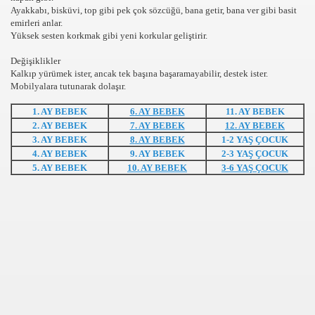
Ayakkabı, bisküvi, top gibi pek çok sözcüğü, bana getir, bana ver gibi basit
emirleri anlar.
rı
Yüksek sesten korkmak gibi yeni korkular geliştirir.
Değişiklikler
Kalkıp yürümek ister, ancak tek başına başaramayabilir, destek ister.
Mobilyalara tutunarak dolaşır.
1. AY BEBEK
6
. AY BEBEK
11
. AY BEBEK
2. AY BEBEK
7
. AY BEBEK
12
. AY BEBEK
3. AY BEBEK
8
. AY BEBEK
1-2 YAŞ ÇOCUK
leri
4
. AY BEBEK
9
. AY BEBEK
2-3 YAŞ ÇOCUK
5
. AY BEBEK
10
. AY BEBEK
3
-6 YAŞ ÇOCUK
cuk psikososyal önemi