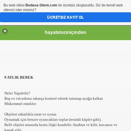
Bu web sitesi
Bedava-Sitem.com
ile ücretsiz oluşturuldu. Siz de kendi web
sitenizi ister misiniz?
ÜCRETSIZ KAYIT OL
hayatımızıniçinden
9 AYLIK BEBEK
Neler Yapabilir?
Baş ve vücudunu rahatça kontrol ederek tutunup ayağa kalkar.
Mükemmel emekler.
Objeleri rahatlıkla tutar ve oynar.
Oynamak için benzer oyuncakları toplar (resimli küpler gibi).
Belli objeler arasında kesin ilişki kurabilir. Anahtar ve kilit, kavanoz ve
kapak gibi.