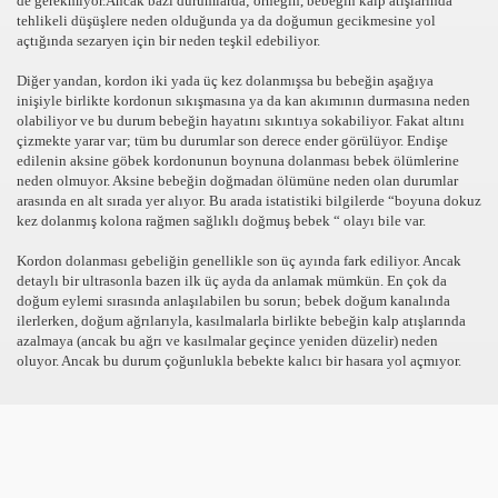
de gerekmiyor.Ancak bazı durumlarda; örneğin, bebeğin kalp atışlarında
tehlikeli düşüşlere neden olduğunda ya da doğumun gecikmesine yol
?
açtığında sezaryen için bir neden teşkil edebiliyor.
Diğer yandan, kordon iki yada üç kez dolanmışsa bu bebeğin aşağıya
inişiyle birlikte kordonun sıkışmasına ya da kan akımının durmasına neden
olabiliyor ve bu durum bebeğin hayatını sıkıntıya sokabiliyor. Fakat altını
çizmekte yarar var; tüm bu durumlar son derece ender görülüyor. Endişe
edilenin aksine göbek kordonunun boynuna dolanması bebek ölümlerine
neden olmuyor. Aksine bebeğin doğmadan ölümüne neden olan durumlar
arasında en alt sırada yer alıyor. Bu arada istatistiki bilgilerde “boyuna dokuz
kez dolanmış kolona rağmen sağlıklı doğmuş bebek “ olayı bile var.
YNA,OYUN
Kordon dolanması gebeliğin genellikle son üç ayında fark ediliyor. Ancak
detaylı bir ultrasonla bazen ilk üç ayda da anlamak mümkün. En çok da
doğum eylemi sırasında anlaşılabilen bu sorun; bebek doğum kanalında
ilerlerken, doğum ağrılarıyla, kasılmalarla birlikte bebeğin kalp atışlarında
azalmaya (ancak bu ağrı ve kasılmalar geçince yeniden düzelir) neden
oluyor. Ancak bu durum çoğunlukla bebekte kalıcı bir hasara yol açmıyor.
LARI,OYNA
AMAN