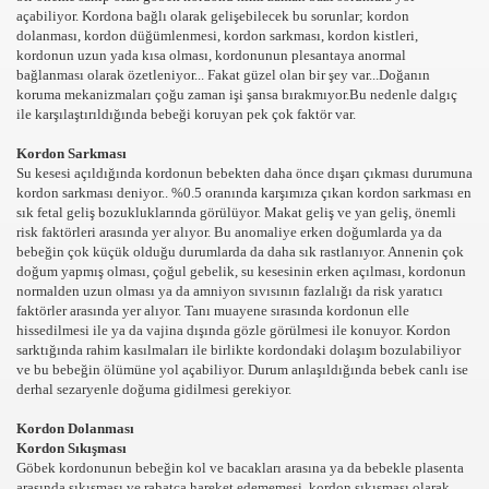
açabiliyor. Kordona bağlı olarak gelişebilecek bu sorunlar; kordon
dolanması, kordon düğümlenmesi, kordon sarkması, kordon kistleri,
rı
kordonun uzun yada kısa olması, kordonunun plesantaya anormal
bağlanması olarak özetleniyor... Fakat güzel olan bir şey var...Doğanın
koruma mekanizmaları çoğu zaman işi şansa bırakmıyor.Bu nedenle dalgıç
ile karşılaştırıldığında bebeği koruyan pek çok faktör var.
Kordon Sarkması
Su kesesi açıldığında kordonun bebekten daha önce dışarı çıkması durumuna
kordon sarkması deniyor.. %0.5 oranında karşımıza çıkan kordon sarkması en
sık fetal geliş bozukluklarında görülüyor. Makat geliş ve yan geliş, önemli
leri
risk faktörleri arasında yer alıyor. Bu anomaliye erken doğumlarda ya da
bebeğin çok küçük olduğu durumlarda da daha sık rastlanıyor. Annenin çok
doğum yapmış olması, çoğul gebelik, su kesesinin erken açılması, kordonun
normalden uzun olması ya da amniyon sıvısının fazlalığı da risk yaratıcı
faktörler arasında yer alıyor. Tanı muayene sırasında kordonun elle
hissedilmesi ile ya da vajina dışında gözle görülmesi ile konuyor. Kordon
sarktığında rahim kasılmaları ile birlikte kordondaki dolaşım bozulabiliyor
ve bu bebeğin ölümüne yol açabiliyor. Durum anlaşıldığında bebek canlı ise
derhal sezaryenle doğuma gidilmesi gerekiyor.
cuk psikososyal önemi
Kordon Dolanması
Kordon Sıkışması
Göbek kordonunun bebeğin kol ve bacakları arasına ya da bebekle plasenta
arasında sıkışması ve rahatça hareket edememesi, kordon sıkışması olarak