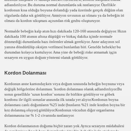
adlandırılıyor. Bu duruma normal durumlarda sık rastlanıyor. Özellikle
kordonun kısa olduğu boyuna dolandığı yada üzerinde gerçek düğüm olan
olgularda daha sık görülüyor. Amniyon sıvısının az olması ya da bebeğin iri
olması da kordon sıkışması açısından risk grubu oluşturuyor.
Normalde bebeğin kalp atım hızı dakikada 120-160 arasında değişiyor. Hızın
dakikada 100 atımın altına düştüğü ve birkaç dakika içinde normale
dönmediği durumlarda bazı önlemler almak gerekiyor. Anne adayının sol
yanına döndürülüp oksijen verilmesi bunlardan biri. Genelde bebekler bu
durumdan kolayca kurtuluyor. Ama yine de bebeği riske atmamak işçin
arı
sezaryen en uygun doğum yöntemi olarak görülüyor.
Kordon Dolanması
Kordonun anne karnındayken veya doğum sırasında bebeğin boynuna veya
değişik bölgelerine dolanması ‘kordon dolanması olarak adlandırılıyor.Bu
sorun genellikle ‘uzun kordon’ sorunu ile birlikte görülüyor ve göbek
kordonu ile ilgili sorunlar arasında ilk sırada yer alıyor.Kordonun boyna
dolanması canlı doğumların %25 inde (bunların %21 inde kordon boyna bir
kez dolanmış oluyor) görülüyor.Kordonun vücudun diğer organlarına
dolanmasına ise % 1-2 civarında rastlanıyor.
Kordon dolanmasının doğuma hiçbir zararı yok.Ayrıca sezaryen müdahalesi