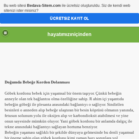
Bu web sitesi
Bedava-Sitem.com
ile ücretsiz oluşturuldu. Siz de kendi web
sitenizi ister misiniz?
ÜCRETSIZ KAYIT OL
hayatımızıniçinden
Doğumda Bebeğe Kordon Dolanması
Göbek kordonu bebek için yaşamsal bir önem taşıyor. Çünkü bebeğin
anneyle olan tek bağlantısı olma özelliğine sahip. R ahim içi yaşantıda
bebeğin göbeği ile plesanta arasındaki bağlantıyı o sağlıyor. Sindirilen
besinleri o anneden alıp bebeğe ulaştıran bir besin köprüsü olmanın yanında,
fetusun solunum yolu ile oksijen alıp ve karbondioksit atabilmesi ve yine
onun sayesinde mümkün oluyor. Yani göbek kordonu bir anlamda dalgıç ile
tekne arasındaki bağlantıyı sağlayan hortuma benziyor.
Bebeğin yaşaması sağlıklı bir şekilde dünyaya gelmesinde bu denli yaşamsal
bir öneme sahip olan göbek kordonu kimi zaman bazı sorunlara yol