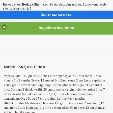
Bu web sitesi
Bedava-Sitem.com
ile ücretsiz oluşturuldu. Siz de kendi web
sitenizi ister misiniz?
ÜCRETSIZ KAYIT OL
hayatımızıniçinden
Kurdelalı Kız Çocuk Hırkası
Yapılışı:ÖN:
182 gri ile 48 ilmek düz örgü başlanır. 14 sıra sonra, 2 sıra
kremle örgü yapılır. Tekrar 12 sıra gri ördükten sonra 2 sıra krem yapılır ve
gerisi gri ile devam eder. Örgü boyu 22 cm olunca, kol için tek kenardan
önce 3, sonra 2 ilmek kesilir. 28 cm sonra, yaka için diğer kenardan önce 7
ilmek kesilir. Sonraki sıralarda 3,2,2,1,1 ilmek keserek yaka oyuğu
tamamlanır. Örgü boyu 27 cm olduğunda ilmekler kapatılır.
ARKA:
80 ilmekle düz örgü başlanır. Ön gibi, 14 sırasonra 2 sıra krem, 12
sıra gri ve 2 sıra krem yapıp, gri ile devam edilir. Örgü boyu 22 cm olunca,
kol için her iki yandan