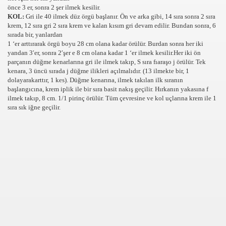
önce 3 er, sonra 2 şer ilmek kesilir.
KOL:
Gri ile 40 ilmek düz örgü başlanır. Ön ve arka gibi, 14 sıra sonra 2 sıra
rı
krem, 12 sıra gri 2 sıra krem ve kalan kısım gri devam edilir. Bundan sonra, 6
sırada bir, yanlardan
1 ‘er arttırarak örgü boyu 28 cm olana kadar örülür. Burdan sonra her iki
yandan 3′er, sonra 2′şer e 8 cm olana kadar 1 ‘er ilmek kesilir.Her iki ön
parçanın düğme kenarlarına gri ile ilmek takıp, S sıra fıaraşo j örülür. Tek
kenara, 3 üncü sırada j düğme ilikleri açılmalıdır. (13 ilmekte bir, 1
dolayarakarttır, 1 kes). Düğme kenarına, ilmek takılan ilk sıranın
başlangıcına, krem iplik ile bir sıra basit nakış geçilir. Hırkanın yakasına f
ilmek takıp, 8 cm. 1/1 pirinç örülür. Tüm çevresine ve kol uçlarına krem ile 1
leri
sıra sık iğne geçilir.
cuk psikososyal önemi