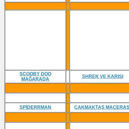
O
N
 MECERASI
ECE OYNA
SCOOBY DOO
SHREK VE KARISI
 OYNA
MAĞARADA
SPİDERRMAN
ÇAKMAKTAŞ MACERAS
ONİC