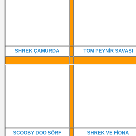
?
SHREK ÇAMURDA
TOM PEYNİR SAVAŞI
YNA,OYUN
LARI,OYNA
AMAN
SCOOBY DOO SÖRF
SHREK VE FİONA