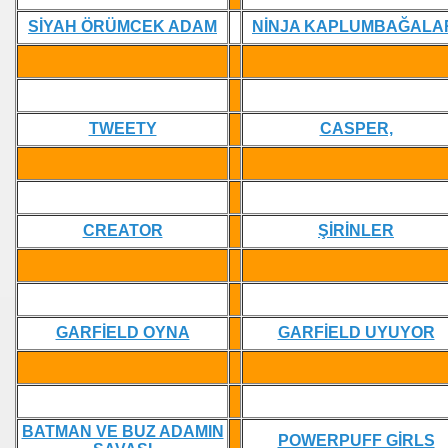
SİYAH ÖRÜMCEK ADAM
NİNJA KAPLUMBAĞALA
E JERY
TWEETY
CASPER,
 OYNA
CREATOR
ŞİRİNLER
RISI
GARFİELD OYNA
GARFİELD UYUYOR
BATMAN VE BUZ ADAMIN
POWERPUFF GİRLS