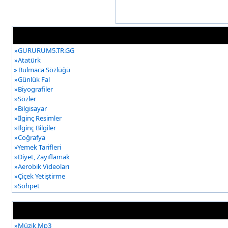
»
GURURUM5.TR.GG
»
Atatürk
»
Bulmaca Sözlüğü
»
Günlük Fal
»
Biyografiler
»
Sözler
»
Bilgisayar
»
İlginç Resimler
»
İlginç Bilgiler
»
Coğrafya
»
Yemek Tarifleri
»
Diyet, Zayıflamak
»
Aerobik Videoları
»
Çiçek Yetiştirme
»
Sohpet
»
Müzik,Mp3