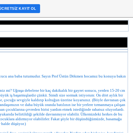
ÜCRETSIZ KAYIT OL
ruyucu ana baba tutumudur. Sayın Prof Üstün Dökmen hocamız bu konuya bakın
iniz mi? Uğraşa debelene bir kaç dakikalık bir gayret sonucu, yerden 15-20 cm
 Büyük iş başarmışlardır çünkü. Simdi size sormak istiyorum: On dört aylık bir
lle, çocuğu sevgiyle kaldırıp koltuğun üzerine koyarsınız. (Böyle davranan çok
ndaşımızın ve daha büyük oranda batılının ise bir yerlere tırmanmaya çalışan
an çocuklarına çevreden birisi yardım etmek istediğinde rahatsız oluyorlardı.
yukarıda belirtildiği şekilde davranmıyor olabilir. Ülkemizdeki herkes de bu
çocuklara aldırmıyor olabilirler. Fakat şöyle bir düşündüğümüzde, basamağa
 halde düşüyor.)