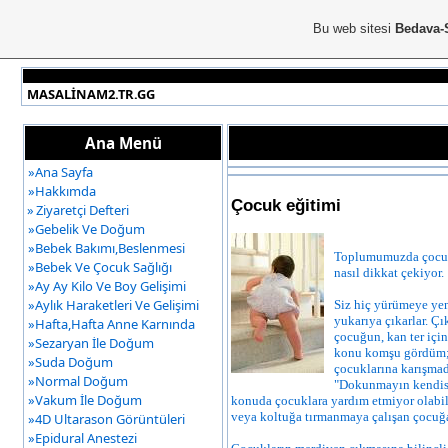
Bu web sitesi
Bedava-
MASALİNAM2.TR.GG
Ana Menü
»
Ana Sayfa
»
Hakkımda
Çocuk eğitimi
»
Ziyaretçi Defteri
»
Gebelik Ve Doğum
»
Bebek Bakımı,Beslenmesi
Toplumumuzda çocuk 
»
Bebek Ve Çocuk Sağlığı
nasıl dikkat çekiyor.
»
Ay Ay Kilo Ve Boy Gelişimi
»
Aylık Haraketleri Ve Gelişimi
Siz hiç yürümeye yen
yukarıya çıkarlar. Çı
»
Hafta,Hafta Anne Karnında
çocuğun, kan ter içi
»
Sezaryan İle Doğum
konu komşu gördüm; b
»
Suda Doğum
çocuklarına karışmad
»
Normal Doğum
"Dokunmayın kendisi 
»
Vakum İle Doğum
konuda çocuklara yardım etmiyor olabil
veya koltuğa tırmanmaya çalışan çocuğ
»
4D Ultarason Görüntüleri
»
Epidural Anestezi