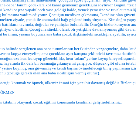
olarak karışmayanlar muhtemelen "çocuğun egosu güçlensin" diye, "kendine güvensi
"ana-baba" tanımı çocuklara kol kanat germemiz gerektiğini söylüyor. Bugün, "tek
yi kendi başına yapabilecek yasa geldiği halde, yemek yemesine ve tuvalet temizl
 iş bulmasına yardim ediyoruz. Çocuğun merdiven çıkmasına, "kendine olan güveni ar
mekten ziyade, çocuk ile aramızdaki bağı güçlendirmiş oluyoruz. Kim doğru yapıyor? 
e batılıların tavrında, doğrular ve yanlışlar bulunabilir. Örneğin bizler koruyucu an
ştiriyor olabiliriz. Çocuğuna sürekli olarak bir yetişkine davranıyormuş gibi davra
akat bu insan, yasamı boyunca ana baba çocuk ilişkisindeki sıcaklığı arayabilir, ayr
up halinde sergilenen ana baba tutumlarının her ikisinden vazgeçmekte, daha üst d
 tavrını kopya etmeyelim; ama çocuklara aşırı karışma şeklindeki tavrımızı da sürd
a, çocuğumuzu hem koruyup gözetebiliriz, hem "adam" yerine koyup bireyselleşmesin
 hayatında ilk defa bir basamağa çıkmaya mi çalışıyor; düşecek gibi olursa tutab
yerine koymuş, ona güvenmiş ve kendi başına övünebileceği bir iş yapmasına izin
 onu (çocuğa gerekli olan ana baba sıcaklığını vermiş oluruz).
ocuğu korumak ve öpmek, ülkemiz insani için yeni bir davranış değildir. Bizler içi
 DÖKMEN
kitabını okuyarak çocuk eğitimi konusunda kendinizi geliştirebilirsiniz.