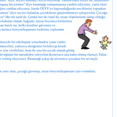
n" diye, seyirci kalmayı tercih ediyorlar. Yardim eden bizler ise, kendimizi
 başına beceremez" diye basamağı tırmanmasına yardim ediyoruz; yarin okul
iğine yardim ediyoruz, lisede ÖSYS’ye başvurduğunda tercihlerini yaparken
tsın" diye seyirci kalanlar, çocuklarını güçlendirmeye çalışıyorlar. Çocuğa
Her iki taraf da. Çünkü her iki taraf da, insan ilişkilerinde sahip olduğu
a-babalar olarak, bağımlı, hayat boyunca birilerinin
nan batılı ise, belki kendine güvenen ve
ıca fazlaca bireyselleşmenin bedelini, toplumda
üzeyde bir etkileşime yönelmekte yarar vardır.
ürmeyelim; yalnızca eksiğimizi belirleyip kendi
e izin verebiliriz, hem de onu bir çocuk olarak görüp
ileceğimiz bir mesafeden izleyelim (koruyucu ana baba olmuş oluruz). Fakat
 vermiş oluyoruz). Basamağı çıkıp da sevinince çocuksu bir sevinçle
n yeni olan, çocuğa güvenip, onun bireyselleşmesine izin vermektir.