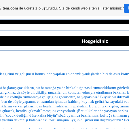
Sitem.com
ile ücretsiz oluşturuldu. Siz de kendi web sitenizi ister misiniz?
Hoşgeldiniz
eğitimi ve gelişmesi konusunda yapılan en önemli yanlışlardan biri de aşırı ko
i başlamış çocukların, bir basamağa ya da bir koltuğa nasıl tırmandıklarını gözled
kar çıkmaz da söyle bir dikilip, muzaffer bir komutan edasıyla etraflarına bakarlar.
nde bir koltuğa tırmanmaya çalıştığını görürseniz, ne yaparsınız? Büyük bir ihtima
en de böyle yaparım, en azından içimden kaldırıp koymak gelir.) Az sayıdaki vata
ıklarını ve karışılmasından hoşlanmadıklarını gözledim. Bu gruptaki kişiler, tırman
çıkacak, kendisi çıkmalı" mesajını veriyorlardı. (Bati ülkelerinde yasayan herkes 
ir; "çocuk dediğin düşe kalka büyür" sözü uyarınca bazılarımız, koltuğa tırmanan 
a yardım davranışı kafanızdaki "biz" imajına uygun düşüyor mu düşmüyor mu? Her