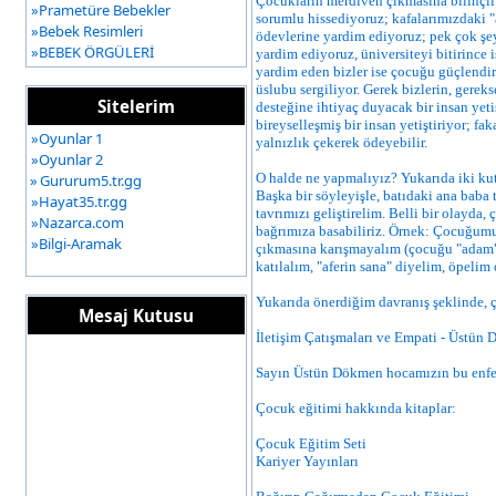
Çocukların merdiven çıkmasına bilinçli 
»
Prametüre Bebekler
sorumlu hissediyoruz; kafalarımızdaki 
»
Bebek Resimleri
ödevlerine yardim ediyoruz; pek çok şe
»
BEBEK ÖRGÜLERİ
yardim ediyoruz, üniversiteyi bitirince
yardim eden bizler ise çocuğu güçlendir
üslubu sergiliyor.
Gerek bizlerin, gereks
Sitelerim
desteğine ihtiyaç duyacak bir insan yeti
bireyselleşmiş bir insan yetiştiriyor; f
»
Oyunlar 1
yalnızlık çekerek ödeyebilir.
»
Oyunlar 2
O halde ne yapmalıyız? Yukarıda iki kut
»
Gururum5.tr.gg
Başka bir söyleyişle, batıdaki ana baba
»
Hayat35.tr.gg
tavrımızı geliştirelim. Belli bir olayd
»
Nazarca.com
bağrımıza basabiliriz. Örnek: Çocuğumuz
»
Bilgi-Aramak
çıkmasına karışmayalım (çocuğu "adam" 
katılalım, "aferin sana" diyelim, öpelim
Yukarıda önerdiğim davranış şeklinde, ç
Mesaj Kutusu
İletişim Çatışmaları ve Empati -
Üstün
Sayın Üstün Dökmen hocamızın bu enfes 
Çocuk eğitimi hakkında kitaplar:
Çocuk Eğitim Seti
Kariyer Yayınları