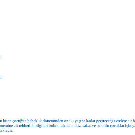
li
ar
u kitap çocuğun bebeklik döneminden on iki yaşına kadar geçireceği evrelere ait b
emine ait rehberlik bilgileri bulunmaktadır. İkiz, sakat ve sorunlu çocuklar için ya
aktadır.