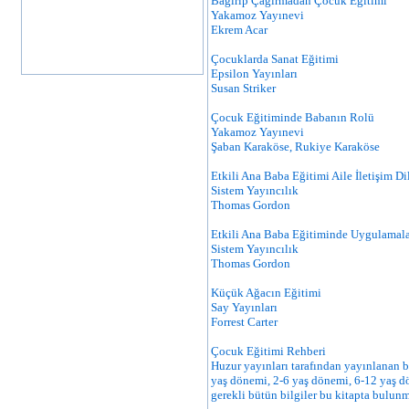
Bağırıp Çağırmadan Çocuk Eğitimi
Yakamoz Yayınevi
Ekrem Acar
Çocuklarda Sanat Eğitimi
Epsilon Yayınları
Susan Striker
Çocuk Eğitiminde Babanın Rolü
Yakamoz Yayınevi
Şaban Karaköse, Rukiye Karaköse
Etkili Ana Baba Eğitimi Aile İletişim Di
Sistem Yayıncılık
Thomas Gordon
Etkili Ana Baba Eğitiminde Uygulamal
Sistem Yayıncılık
Thomas Gordon
Küçük Ağacın Eğitimi
Say Yayınları
Forrest Carter
Çocuk Eğitimi Rehberi
Huzur yayınları tarafından yayınlanan b
yaş dönemi, 2-6 yaş dönemi, 6-12 yaş dön
gerekli bütün bilgiler bu kitapta bulunm