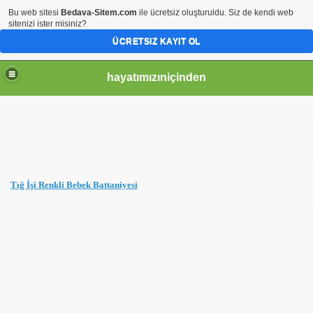
Bu web sitesi
Bedava-Sitem.com
ile ücretsiz oluşturuldu. Siz de kendi web
sitenizi ister misiniz?
ÜCRETSIZ KAYIT OL
hayatımızıniçinden
Tığ İşi Renkli Bebek Battaniyesi