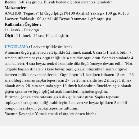
Beden
: 5-6 Yaş grubu. Büyük beden ölçüleri parantez içindedir.
Malzemeler
:
?
ANCHOR "Pegasos" El Örgü İpliği (%100 Akrilik) Yaklaşık 100 gr. #1136
Lacivert Yaklaşık 100 gr. #1140 Beyaz 9 numara 1 çift örgü şişi
Kullanılan Örgüler :
1/1 lastik - Düz örgü
Ölçü
: 11 ilmek- 14 sıra 10 cm2 eşittir.
UYGULAMA
:
Lacivert iplikle örülecek..
9 numara örgü şişine lacivert iplikle 52 ilmek atarak 6 sıra 1/1 lastik örün. 7.
sıradan itibaren beyaz örgü ipliği ile 4 sıra düz örgü örün. Sonraki sıralarda 4
YNA,OYUN
sıra lacivert, 4 sıra beyaz renk düzeninde düz örgü örmeye devam edin. "Not:
Örgüde baştan itibaren 3 kere beyaz örgü çizgisi oluştuktan sonra örgüye
lacivert iplikle devam edilecek." Örgü boyu 1/1 lastikten itibaren 18 cm. - 26
sıra olduğu zaman şapka tepesi için 27. ve 28. sıralarda her 2 ilmeği 1 ilmek
olarak örün. 28. sıra sonunda şişte 13 ilmek kalacaktır. İlmekleri açık olarak
şişten çıkarın ve örgü ipliğini açık ilmeklerin içinden geçirin.
Bitirme : Şapka arka ortasını gizli dikiş ile birleştirin. Şapka tepesini
toplayarak sıkıştırın, ipliği sabitleyin. Lacivert ve beyaz iplikten 2 renkli
ponpon hazırlayın. Şapka tepesine tutturun.
Yazının Kaynağı: Yumak çocuk el örgüsü desen kitabı
LARI,OYNA
AMAN