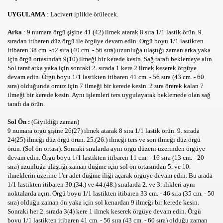
UYGULAMA
: Lacivert iplikle örülecek.
rı
Arka
: 9 numara örgü şişine 41 (42) ilmek atarak 8 sıra 1/1 lastik örün. 9.
sıradan itibaren düz örgü ile örgüye devam edin. Örgü boyu 1/1 lastikten
itibaren 38 cm. -52 sıra (40 cm. - 56 sıra) uzunluğa ulaştığı zaman arka yaka
için örgü ortasından 9(10) ilmeği bir kerede kesin. Sağ tarafı beklemeye alın.
Sol taraf arka yaka için sonraki 2. sırada 1 kere 2 ilmek keserek örgüye
devam edin. Örgü boyu 1/1 lastikten itibaren 41 cm. - 56 sıra (43 cm. - 60
sıra) olduğunda omuz için 7 ilmeği bir kerede kesin. 2 sıra örerek kalan 7
ilmeği bir kerede kesin. Aynı işlemleri ters uygulayarak beklemede olan sağ
tarafı da örün.
leri
Sol Ön :
(Giyildiği zaman)
9 numara örgü şişine 26(27) ilmek atarak 8 sıra 1/1 lastik örün. 9. sırada
24(25) ilmeği düz örgü örün. 25.(26.) ilmeği ters ve son ilmeği düz örgü
örün. (Sol ön ortası). Sonraki sıralarda aynı örgü düzeni üzerinden örgüye
devam edin. Örgü boyu 1/1 lastikten itibaren 11 cm. - 16 sıra (13 cm. - 20
sıra) uzunluğa ulaştığı zaman düğme için sol ön ortasından 5. ve 10.
ilmeklerin üzerine 1'er adet düğme iliği açarak örgüye devam edin. Bu arada
1/1 lastikten itibaren 30.(34.) ve 44.(48.) sıralarda 2. ve 3. ilikleri aynı
cuk psikososyal önemi
noktalarda açın. Örgü boyu 1/1 lastikten itibaren 33 cm. - 46 sıra (35 cm. - 50
sıra) olduğu zaman ön yaka için sol kenardan 9 ilmeği bir kerede kesin.
Sonraki her 2. sırada 3(4) kere 1 ilmek keserek örgüye devam edin. Örgü
boyu 1/1 lastikten itibaren 41 cm. - 56 sıra (43 cm. - 60 sıra) olduğu zaman