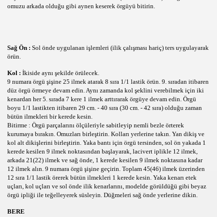
omuzu arkada olduğu gibi aynen keserek örgüyü bitirin.
Sağ Ön :
Sol önde uygulanan işlemleri (ilik çalışması hariç) ters uygulayarak
örün.
Kol :
İkiside aynı şekilde örülecek.
9 numara örgü şişine 25 ilmek atarak 8 sıra 1/1 lastik örün. 9. sıradan itibaren
arı
düz örgü örmeye devam edin. Aynı zamanda kol şeklini verebilmek için iki
kenardan her 5. sırada 7 kere 1 ilmek arttırarak örgüye devam edin. Örgü
boyu 1/1 lastikten itibaren 29 cm. - 40 sıra (30 cm. - 42 sıra) olduğu zaman
bütün ilmekleri bir kerede kesin.
Bitirme : Örgü parçalarını ölçüleriyle sabitleyip nemli bezle örterek
kurumaya bırakın. Omuzları birleştirin. Kolları yerlerine takın. Yan dikiş ve
kol alt dikişlerini birleştirin. Yaka bantı için örgü tersinden, sol ön yakada 1
kerede kesilen 9 ilmek noktasından başlayarak, lacivert iplikle 12 ilmek,
arkada 21(22) ilmek ve sağ önde, 1 kerede kesilen 9 ilmek noktasına kadar
12 ilmek alın. 9 numara örgü şişine geçirin. Toplam 45(46) ilmek üzerinden
12 sıra 1/1 lastik örerek bütün ilmekleri 1 kerede kesin. Yaka kenarı etek
uçları, kol uçları ve sol önde ilik kenarlarını, modelde görüldüğü gibi beyaz
örgü ipliği ile teğelleyerek süsleyin. Düğmeleri sağ önde yerlerine dikin.
BERE