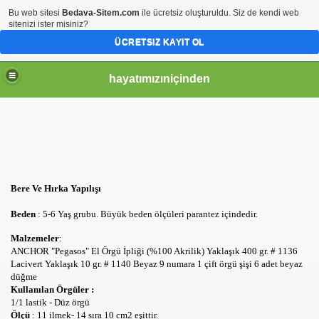
Bu web sitesi
Bedava-Sitem.com
ile ücretsiz oluşturuldu. Siz de kendi web
sitenizi ister misiniz?
ÜCRETSIZ KAYIT OL
hayatımızıniçinden
Bere Ve Hırka Yapılışı
Beden
: 5-6 Yaş grubu. Büyük beden ölçüleri parantez içindedir.
Malzemeler
:
ANCHOR "Pegasos" El Örgü İpliği (%100 Akrilik) Yaklaşık 400 gr. # 1136
Lacivert Yaklaşık 10 gr. # 1140 Beyaz 9 numara 1 çift örgü şişi 6 adet beyaz
düğme
Kullanılan Örgüler :
1/1 lastik - Düz örgü
Ölçü
: 11 ilmek- 14 sıra 10 cm2 eşittir.